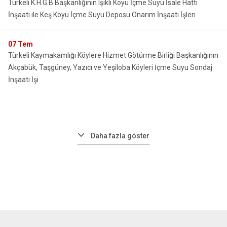
Türkeli K.H.G.B Başkanlığının Işıklı Köyü İçme Suyu İsale Hattı
İnşaatı ile Keş Köyü İçme Suyu Deposu Onarım İnşaatı İşleri
07
Tem
Türkeli Kaymakamlığı Köylere Hizmet Götürme Birliği Başkanlığının
Akçabük, Taşgüney, Yazıcı ve Yeşiloba Köyleri İçme Suyu Sondaj
İnşaatı İşi
Daha fazla göster