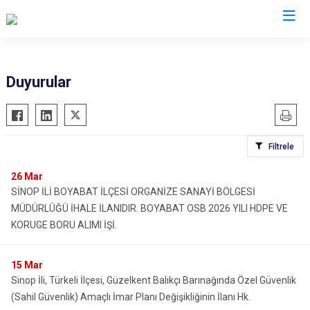
Sinop
Duyurular
Ayancık
Boyabat
Filtrele
Dikmen
Durağan
26
Mar
SİNOP İLİ BOYABAT İLÇESİ ORGANİZE SANAYİ BÖLGESİ
Erfelek
MÜDÜRLÜĞÜ İHALE İLANIDIR. BOYABAT OSB 2026 YILI HDPE VE
Gerze
KORUGE BORU ALIMI İŞİ.
Saraydüzü
Türkeli
15
Mar
Sinop İli, Türkeli İlçesi, Güzelkent Balıkçı Barınağında Özel Güvenlik
(Sahil Güvenlik) Amaçlı İmar Planı Değişikliğinin İlanı Hk.