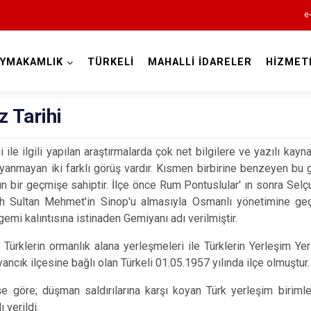
e
AYMAKAMLIK
TÜRKELİ
MAHALLİ İDARELER
HİZMET
Sinop
z Tarihi
hi ile ilgili yapılan araştırmalarda çok net bilgilere ve yazılı kaynak
anmayan iki farklı görüş vardır. Kısmen birbirine benzeyen bu gö
ın bir geçmişe sahiptir. İlçe önce Rum Pontuslular' ın sonra Selç
tih Sultan Mehmet'in Sinop'u almasıyla Osmanlı yönetimine geçm
Ayancık
gemi kalıntısına istinaden Gemiyanı adı verilmiştir.
Boyabat
Türklerin ormanlık alana yerleşmeleri ile Türklerin Yerleşim Yer
Dikmen
yancık ilçesine bağlı olan Türkeli 01.05.1957 yılında ilçe olmuştur.
Durağan
şe göre; düşman saldırılarına karşı koyan Türk yerleşim birim
Erfelek
 verildi.