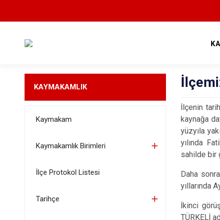
K
İlçemi
KAYMAKAMLIK
İlçenin tari
kaynağa day
Kaymakam
yüzyıla yak
yılında Fa
Kaymakamlık Birimleri
sahilde bir 
İlçe Protokol Listesi
Daha sonra 
yıllarında A
Tarihçe
İkinci görü
TÜRKELİ adı