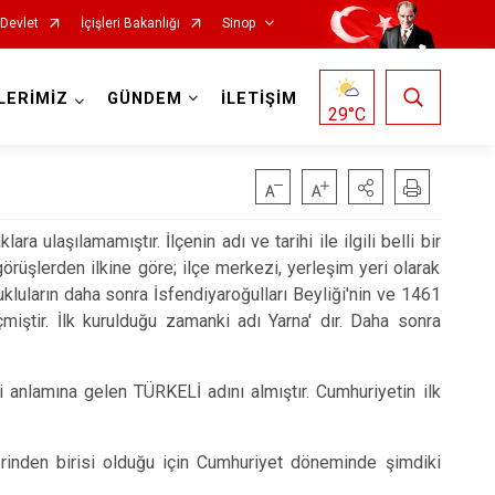
-Devlet
İçişleri Bakanlığı
Sinop
LERİMİZ
GÜNDEM
İLETİŞİM
29
°C
lara ulaşılamamıştır. İlçenin adı ve tarihi ile ilgili belli bir
rüşlerden ilkine göre; ilçe merkezi, yerleşim yeri olarak
ukluların daha sonra İsfendiyaroğulları Beyliği'nin ve 1461
iştir. İlk kurulduğu zamanki adı Yarna' dır. Daha sonra
i anlamına gelen TÜRKELİ adını almıştır. Cumhuriyetin ilk
lerinden birisi olduğu için Cumhuriyet döneminde şimdiki