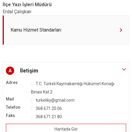
İlçe Yazı İşleri Müdürü
Erdal Çalışkan
Kamu Hizmet Standarları
İletişim
A
Adres
T.C. Türkeli Kaymakamlığı Hükümet Konağı
Binası Kat:2
Mail
turkeliky@gmail.com
Telefon
368 671 20 06
Faks
368 671 21 80
Haritada Gör