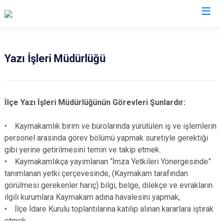
Sinop
Yazı İşleri Müdürlüğü
Ayancık
Boyabat
İlçe Yazı İşleri Müdürlüğünün Görevleri Şunlardır:
Dikmen
Durağan
• Kaymakamlık birim ve bürolarında yürütülen iş ve işlemlerin
personel arasında görev bölümü yapmak suretiyle gerektiği
Erfelek
gibi yerine getirilmesini temin ve takip etmek.
Gerze
• Kaymakamlıkça yayımlanan “İmza Yetkileri Yönergesinde”
Saraydüzü
tanımlanan yetki çerçevesinde, (Kaymakam tarafından
Türkeli
görülmesi gerekenler hariç) bilgi, belge, dilekçe ve evrakların
ilgili kurumlara Kaymakam adına havalesini yapmak,
• İlçe İdare Kurulu toplantılarına katılıp alınan kararlara iştirak
etmek,