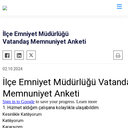
Sinop
İlçe Emniyet Müdürlüğü
Vatandaş Memnuniyet Anketi
Ayancık
Boyabat
Dikmen
02.10.2024
Durağan
Erfelek
Gerze
Saraydüzü
Türkeli