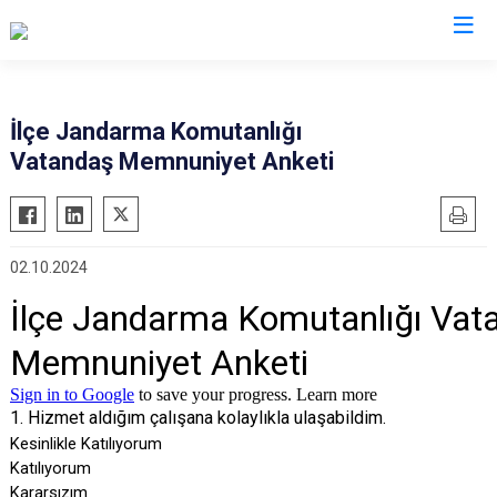
Sinop
İlçe Jandarma Komutanlığı
Vatandaş Memnuniyet Anketi
Ayancık
Boyabat
Dikmen
02.10.2024
Durağan
Erfelek
Gerze
Saraydüzü
Türkeli