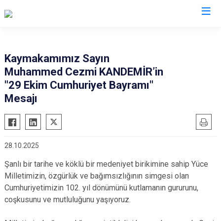
Sinop
Kaymakamımız Sayın
Muhammed Cezmi KANDEMİR’in
Ayancık
"29 Ekim Cumhuriyet Bayramı"
Boyabat
Mesajı
Dikmen
Durağan
Erfelek
28.10.2025
Gerze
Şanlı bir tarihe ve köklü bir medeniyet birikimine sahip Yüce
Saraydüzü
Milletimizin, özgürlük ve bağımsızlığının simgesi olan
Türkeli
Cumhuriyetimizin 102. yıl dönümünü kutlamanın gururunu,
coşkusunu ve mutluluğunu yaşıyoruz.