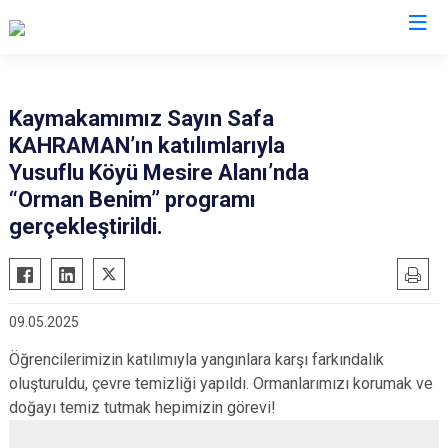
Sinop
Kaymakamımız Sayın Safa
KAHRAMAN’ın katılımlarıyla
Ayancık
Yusuflu Köyü Mesire Alanı’nda
Boyabat
“Orman Benim” programı
Dikmen
gerçekleştirildi.
Durağan
Erfelek
Gerze
09.05.2025
Saraydüzü
Öğrencilerimizin katılımıyla yangınlara karşı farkındalık
Türkeli
oluşturuldu, çevre temizliği yapıldı. Ormanlarımızı korumak ve
doğayı temiz tutmak hepimizin görevi!